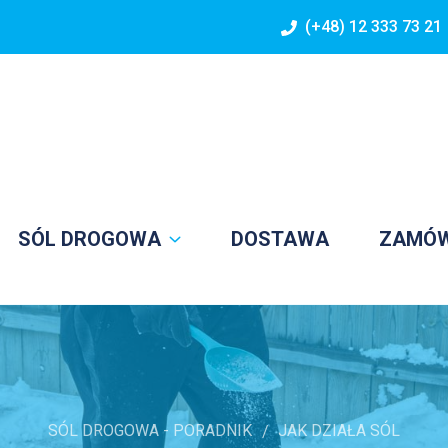
(+48) 12 333 73 21
SÓL DROGOWA
DOSTAWA
ZAMÓ
SÓL DROGOWA - PORADNIK
JAK DZIAŁA SÓL