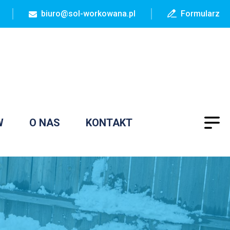
biuro@sol-workowana.pl
Formularz
W
O NAS
KONTAKT