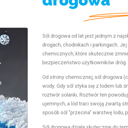
drogowa
Sól drogowa od lat jest jednym z naj
drogach, chodnikach i parkingach. Jej
chemicznych, które skutecznie zmnie
bezpieczeństwo użytkowników dróg.
Od strony chemicznej, sól drogowa (
wody. Gdy sól styka się z lodem lub 
roztwór solanki. Roztwór ten powodu
ujemnych, a lód traci swoją zwartą str
sposób sól "przecina" warstwę lodu, 
Sól drogowa działa skutecznie do temp