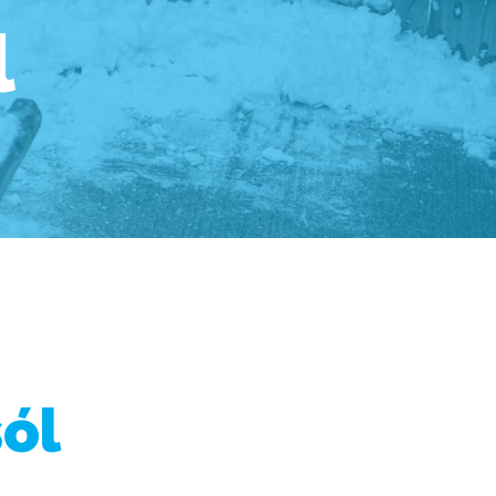
l
sól