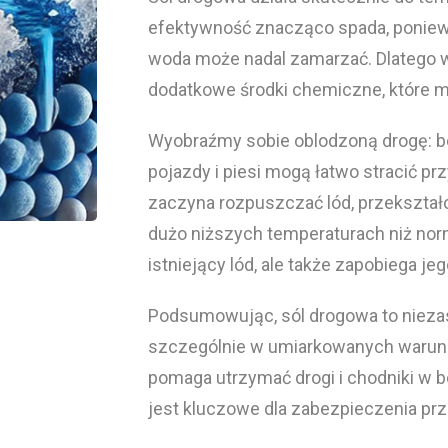
efektywność znacząco spada, poniewa
woda może nadal zamarzać. Dlatego w
dodatkowe środki chemiczne, które 
Wyobraźmy sobie oblodzoną drogę: bez 
pojazdy i piesi mogą łatwo stracić pr
zaczyna rozpuszczać lód, przekształ
dużo niższych temperaturach niż norm
istniejący lód, ale także zapobiega 
Podsumowując, sól drogowa to niezas
szczególnie w umiarkowanych warun
pomaga utrzymać drogi i chodniki w b
jest kluczowe dla zabezpieczenia p