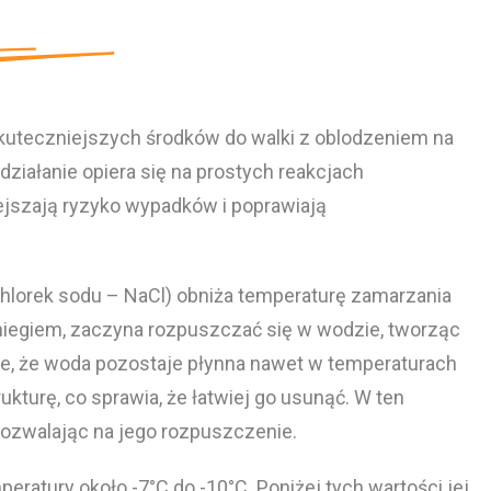
skuteczniejszych środków do walki z oblodzeniem na
 działanie opiera się na prostych reakcjach
jszają ryzyko wypadków i poprawiają
chlorek sodu – NaCl) obniża temperaturę zamarzania
śniegiem, zaczyna rozpuszczać się w wodzie, tworząc
je, że woda pozostaje płynna nawet w temperaturach
ukturę, co sprawia, że łatwiej go usunąć. W ten
pozwalając na jego rozpuszczenie.
eratury około -7°C do -10°C. Poniżej tych wartości jej