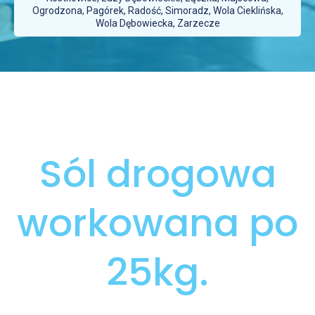
Ogrodzona, Pagórek, Radość, Simoradz, Wola Cieklińska,
Wola Dębowiecka, Zarzecze
Sól drogowa
workowana po
25kg.