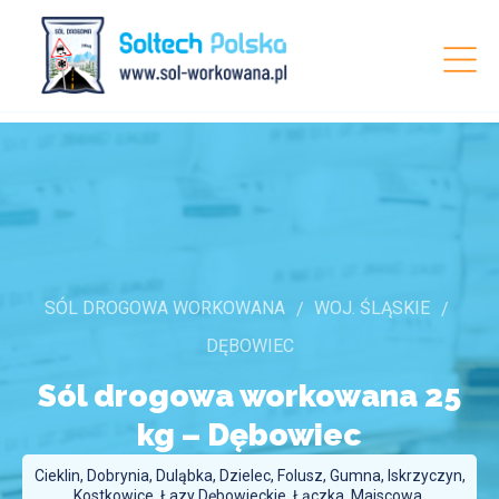
SÓL DROGOWA WORKOWANA
WOJ. ŚLĄSKIE
DĘBOWIEC
Sól drogowa workowana 25
kg –
Dębowiec
Cieklin, Dobrynia, Duląbka, Dzielec, Folusz, Gumna, Iskrzyczyn,
Kostkowice, Łazy Dębowieckie, Łączka, Majscowa,