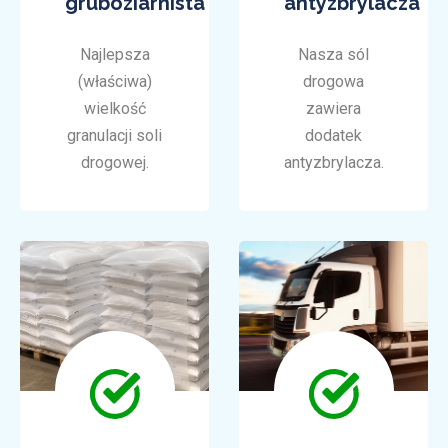
gruboziarnista
antyzbrylacza
Najlepsza
Nasza sól
(właściwa)
drogowa
wielkość
zawiera
granulacji soli
dodatek
drogowej.
antyzbrylacza.