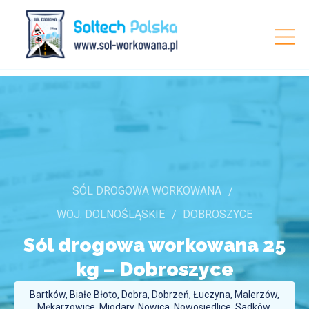
SÓL DROGOWA WORKOWANA
WOJ. DOLNOŚLĄSKIE
DOBROSZYCE
Sól drogowa workowana 25
kg –
Dobroszyce
Bartków, Białe Błoto, Dobra, Dobrzeń, Łuczyna, Malerzów,
Mękarzowice, Miodary, Nowica, Nowosiedlice, Sadków,