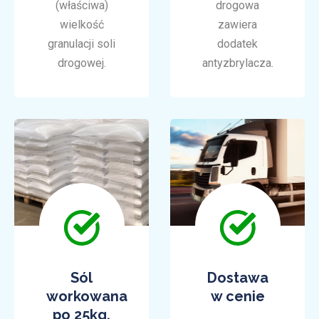
(właściwa)
drogowa
wielkość
zawiera
granulacji soli
dodatek
drogowej.
antyzbrylacza.
Sól
Dostawa
workowana
w cenie
po 25kg.