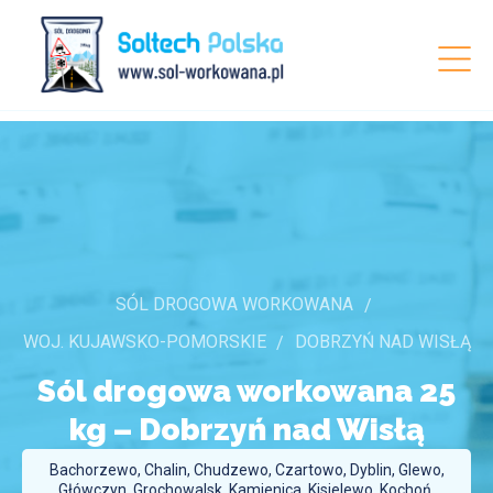
SÓL DROGOWA WORKOWANA
WOJ. KUJAWSKO-POMORSKIE
DOBRZYŃ NAD WISŁĄ
Sól drogowa workowana 25
kg –
Dobrzyń nad Wisłą
Bachorzewo, Chalin, Chudzewo, Czartowo, Dyblin, Glewo,
Główczyn, Grochowalsk, Kamienica, Kisielewo, Kochoń,