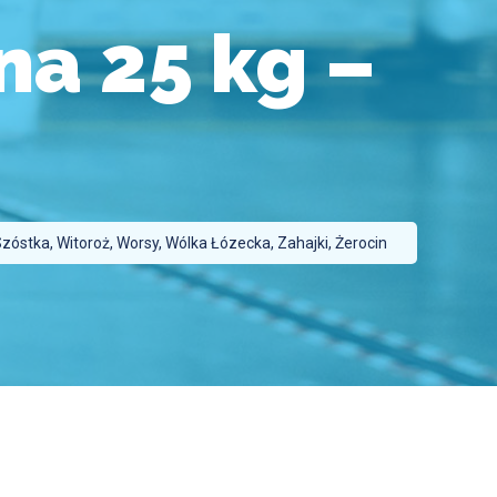
a 25 kg –
stka, Witoroż, Worsy, Wólka Łózecka, Zahajki, Żerocin