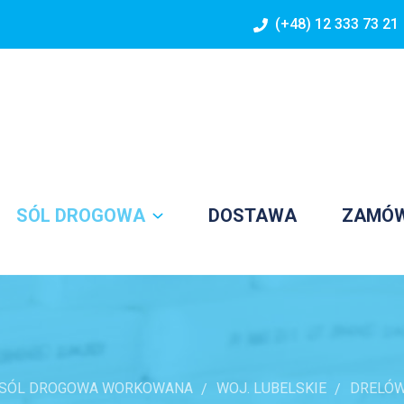
(+48) 12 333 73 21
SÓL DROGOWA
DOSTAWA
ZAMÓ
SÓL DROGOWA WORKOWANA
WOJ. LUBELSKIE
DRELÓ