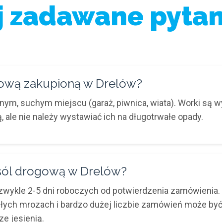
j zadawane pytan
ową zakupioną w Drelów?
m, suchym miejscu (garaż, piwnica, wiata). Worki są w
, ale nie należy wystawiać ich na długotrwałe opady.
sól drogową w Drelów?
ykle 2-5 dni roboczych od potwierdzenia zamówienia. 
agłych mrozach i bardzo dużej liczbie zamówień może być
e jesienią.