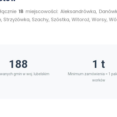
łącznie
18
miejscowości: Aleksandrówka, Danówka
, Strzyżówka, Szachy, Szóstka, Witoroż, Worsy, Wól
188
1 t
wanych gmin w woj. lubelskim
Minimum zamówienia = 1 pale
worków