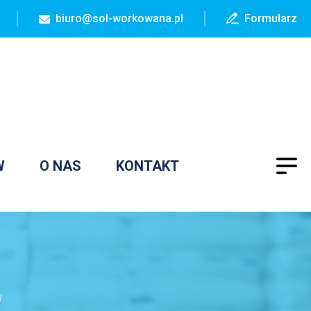
biuro@sol-workowana.pl
Formularz
W
O NAS
KONTAKT
W