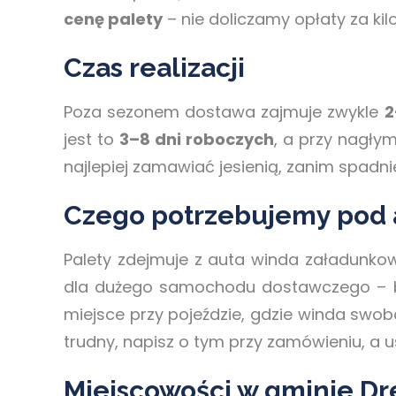
cenę palety
– nie doliczamy opłaty za kil
Czas realizacji
Poza sezonem dostawa zajmuje zwykle
2
jest to
3–8 dni roboczych
, a przy nagły
najlepiej zamawiać jesienią, zanim spadni
Czego potrzebujemy pod
Palety zdejmuje z auta winda załadunko
dla dużego samochodu dostawczego – be
miejsce przy pojeździe, gdzie winda swob
trudny, napisz o tym przy zamówieniu, a 
Miejscowości w gminie D