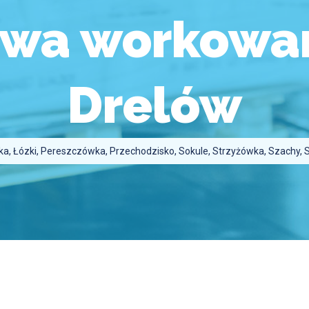
owa workowan
Drelów
 Łózki, Pereszczówka, Przechodzisko, Sokule, Strzyżówka, Szachy, Szó