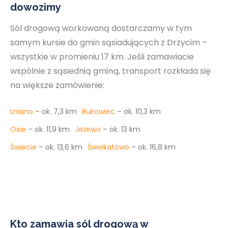
dowozimy
Sól drogową workowaną dostarczamy w tym
samym kursie do gmin sąsiadujących z Drzycim –
wszystkie w promieniu 17 km. Jeśli zamawiacie
wspólnie z sąsiednią gminą, transport rozkłada się
na większe zamówienie:
Lniano
– ok. 7,3 km
Bukowiec
– ok. 10,3 km
Osie
– ok. 11,9 km
Jeżewo
– ok. 13 km
Świecie
– ok. 13,6 km
Świekatowo
– ok. 16,8 km
Kto zamawia sól drogową w