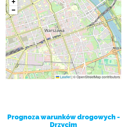
+
−
Leaflet
|
© OpenStreetMap contributors
Prognoza warunków drogowych -
Drzycim