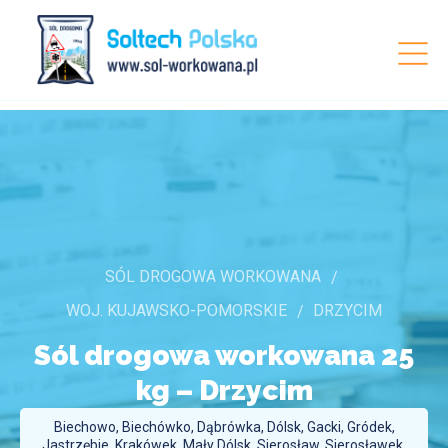
SÓL DROGOWA WORKOWANA
WOJ. KUJAWSKO-POMORSKIE
DRZYCIM
Sól drogowa workowana 25
kg –
Drzycim
Biechowo, Biechówko, Dąbrówka, Dólsk, Gacki, Gródek,
Jastrzębie, Krakówek, Mały Dólsk, Sierosław, Sierosławek,