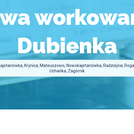
owa workowan
Dubienka
Kajetanówka, Krynica, Mateuszowo, Nowokajetanówka, Radziejów, Rogatk
Uchańka, Zagórnik