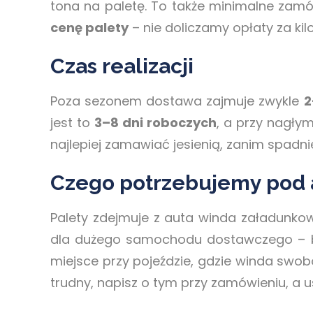
tona na paletę. To także minimalne zamó
cenę palety
– nie doliczamy opłaty za kil
Czas realizacji
Poza sezonem dostawa zajmuje zwykle
2
jest to
3–8 dni roboczych
, a przy nagły
najlepiej zamawiać jesienią, zanim spadni
Czego potrzebujemy pod
Palety zdejmuje z auta winda załadunko
dla dużego samochodu dostawczego – be
miejsce przy pojeździe, gdzie winda swob
trudny, napisz o tym przy zamówieniu, a 