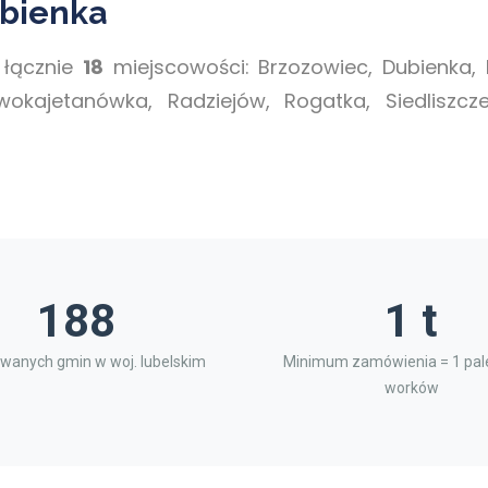
ubienka
 łącznie
18
miejscowości: Brzozowiec, Dubienka, 
kajetanówka, Radziejów, Rogatka, Siedliszcze,
188
1 t
wanych gmin w woj. lubelskim
Minimum zamówienia = 1 pale
worków