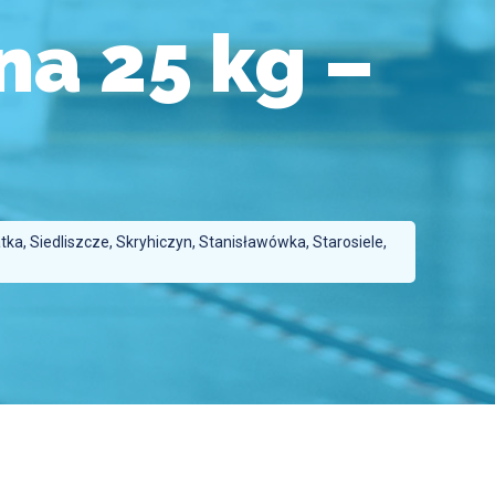
a 25 kg –
a, Siedliszcze, Skryhiczyn, Stanisławówka, Starosiele,