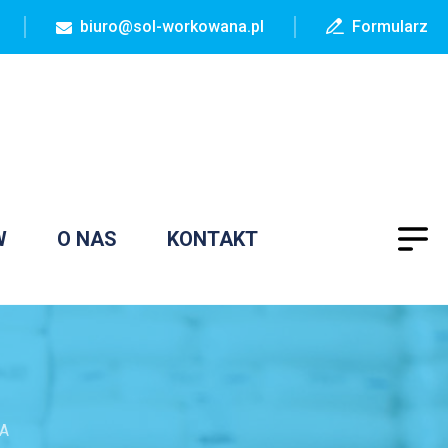
biuro@sol-workowana.pl
Formularz
W
O NAS
KONTAKT
A