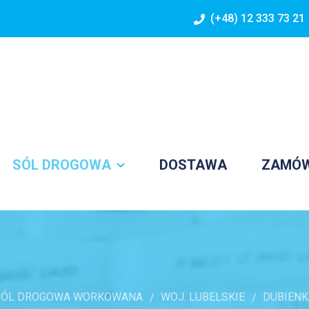
(+48) 12 333 73 21
SÓL DROGOWA
DOSTAWA
ZAMÓ
SÓL DROGOWA WORKOWANA
WOJ. LUBELSKIE
DUBIENK