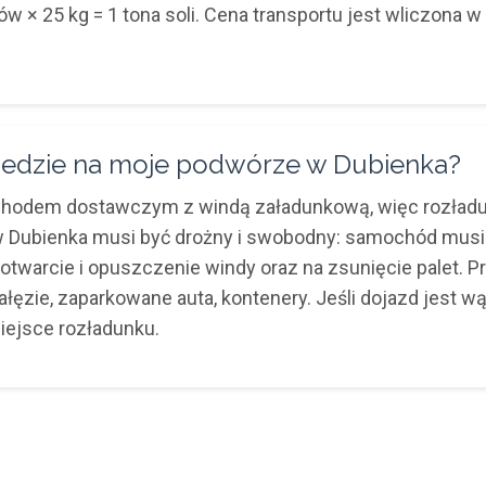
 × 25 kg = 1 tona soli. Cena transportu jest wliczona w 
edzie na moje podwórze w Dubienka?
ochodem dostawczym z windą załadunkową, więc rozład
 w Dubienka musi być drożny i swobodny: samochód musi
a otwarcie i opuszczenie windy oraz na zsunięcie palet.
ałęzie, zaparkowane auta, kontenery. Jeśli dojazd jest w
iejsce rozładunku.