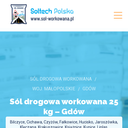
SÓL DROGOWA WORKOWANA
WOJ. MAŁOPOLSKIE
GDÓW
Sól drogowa workowana 25
kg –
Gdów
Bilczyce, Cichawa, Czyżów, Fałkowice, Hucisko, Jaroszówka,
Klęczana, Krakuszowice, Książnice, Kunice, Liplas,