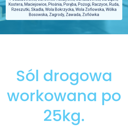
Kostera, Maciejowice, Płośnia, Poręba, Pożogi, Raczyce, Ruda,
Rzeszutki, Skadla, Wola Bokrzycka, Wola Zofiowska, Wólka
Bosowska, Zagrody, Zawada, Zofiówka
Sól drogowa
workowana po
25kg.