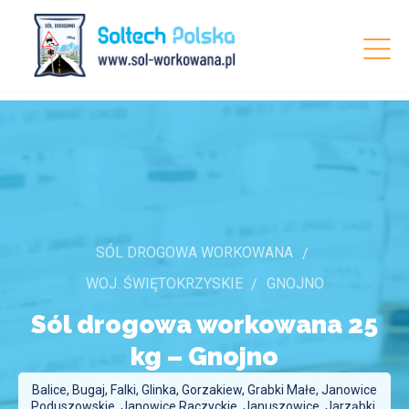
SÓL DROGOWA WORKOWANA
WOJ. ŚWIĘTOKRZYSKIE
GNOJNO
Sól drogowa workowana 25
kg –
Gnojno
Balice, Bugaj, Falki, Glinka, Gorzakiew, Grabki Małe, Janowice
Poduszowskie, Janowice Raczyckie, Januszowice, Jarząbki,