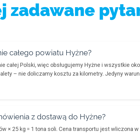
ej zadawane pytan
enie całego powiatu Hyżne?
e całej Polski, więc obsługujemy Hyżne i wszystkie ok
palety – nie doliczamy kosztu za kilometry. Jedyny waru
amówienia z dostawą do Hyżne?
 × 25 kg = 1 tona soli. Cena transportu jest wliczona w 