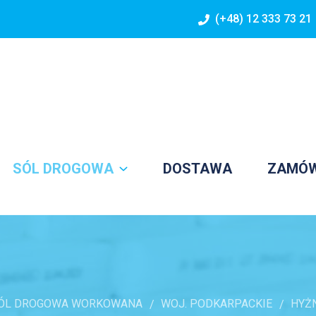
(+48) 12 333 73 21
SÓL DROGOWA
DOSTAWA
ZAMÓ
ÓL DROGOWA WORKOWANA
WOJ. PODKARPACKIE
HYŻ