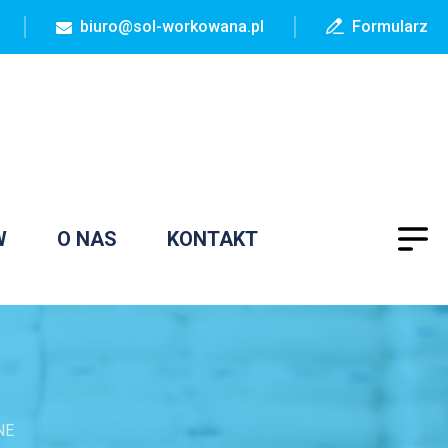
biuro@sol-workowana.pl
Formularz
W
O NAS
KONTAKT
NE