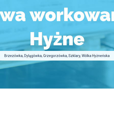
owa workowan
Hyżne
Brzezówka, Dylągówka, Grzegorzówka, Szklary, Wólka Hyżneńska