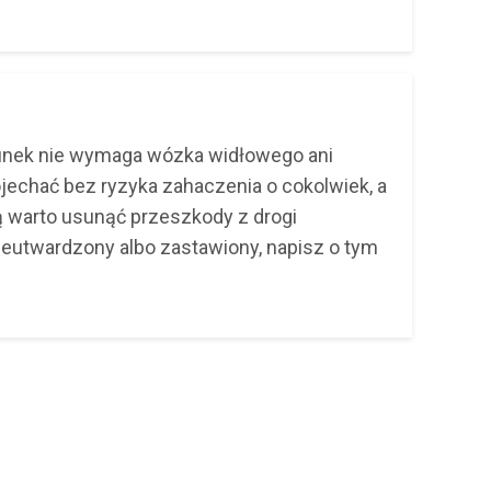
unek nie wymaga wózka widłowego ani
echać bez ryzyka zahaczenia o cokolwiek, a
ą warto usunąć przeszkody z drogi
nieutwardzony albo zastawiony, napisz o tym