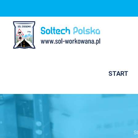
START
S