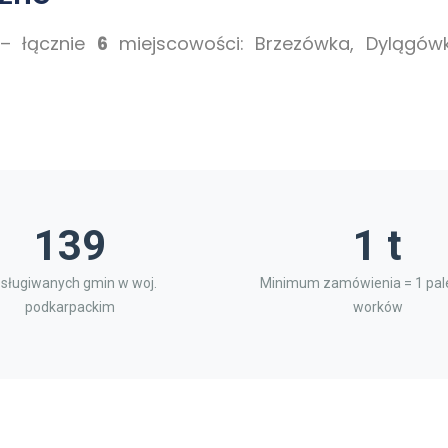
– łącznie
6
miejscowości: Brzezówka, Dylągówk
139
1 t
sługiwanych gmin w woj.
Minimum zamówienia = 1 pale
podkarpackim
worków