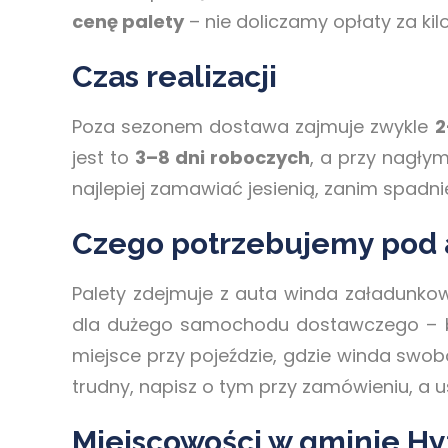
cenę palety
– nie doliczamy opłaty za kil
Czas realizacji
Poza sezonem dostawa zajmuje zwykle
2
jest to
3–8 dni roboczych
, a przy nagły
najlepiej zamawiać jesienią, zanim spadni
Czego potrzebujemy pod
Palety zdejmuje z auta winda załadunko
dla dużego samochodu dostawczego – be
miejsce przy pojeździe, gdzie winda swob
trudny, napisz o tym przy zamówieniu, a 
Miejscowości w gminie H