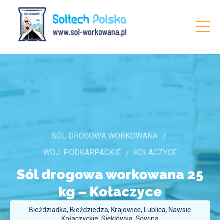
SÓL DROGOWA WORKOWANA
WOJ. PODKARPACKIE
KOŁACZYCE
Sól drogowa workowana 25
kg –
Kołaczyce
Bieździadka, Bieździedza, Krajowice, Lublica, Nawsie
Kołaczyckie, Sieklówka, Sowina