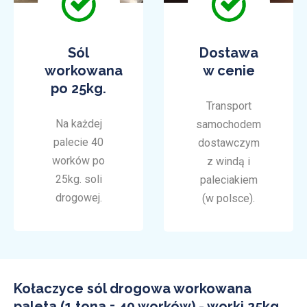
Sól
Dostawa
workowana
w cenie
po 25kg.
Transport
Na każdej
samochodem
palecie 40
dostawczym
worków po
z windą i
25kg. soli
paleciakiem
drogowej.
(w polsce).
Kołaczyce sól drogowa workowana
paleta (1 tona = 40 worków) - worki 25kg