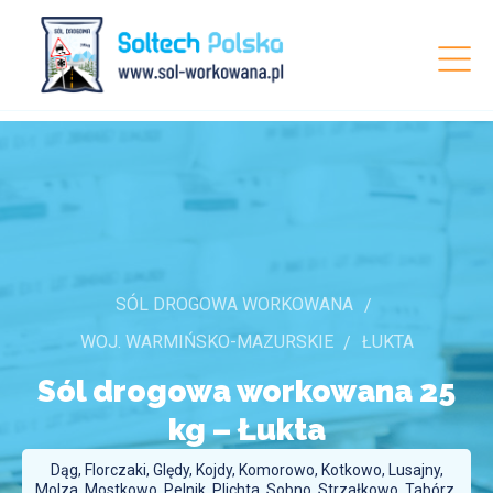
SÓL DROGOWA WORKOWANA
WOJ. WARMIŃSKO-MAZURSKIE
ŁUKTA
Sól drogowa workowana 25
kg –
Łukta
Dąg, Florczaki, Ględy, Kojdy, Komorowo, Kotkowo, Lusajny,
Molza, Mostkowo, Pelnik, Plichta, Sobno, Strzałkowo, Tabórz,