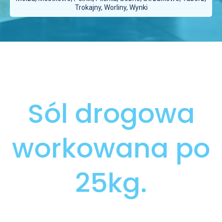
Trokajny, Worliny, Wynki
Sól drogowa
workowana po
25kg.