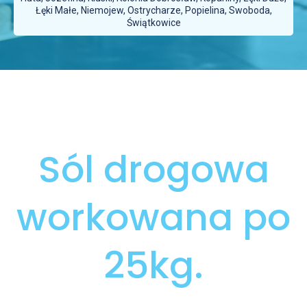
Łęki Małe, Niemojew, Ostrycharze, Popielina, Swoboda,
Świątkowice
Sól drogowa
workowana po
25kg.