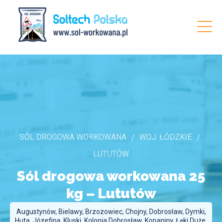
SÓL DROGOWA WORKOWANA
WOJ. ŁÓDZKIE
LUTUTÓW
Sól drogowa workowana 25
kg –
Lututów
Augustynów, Bielawy, Brzozowiec, Chojny, Dobrosław, Dymki,
Huta, Józefina, Kluski, Kolonia Dobrosław, Kopaniny, Łęki Duże,