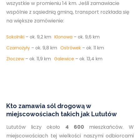
wszystkie w promieniu 14 km. Jeśli zamawiacie
wspólnie z sąsiednią gminą, transport rozkłada się
na większe zamówienie:
Sokolniki
– ok. 9,2 km
Klonowa
– ok. 9,6 km
Czarnożyły
– ok. 9,8 km
Ostrówek
– ok. 11 km
Złoczew
– ok. 11,9 km
Galewice
– ok. 13,4 km
Kto zamawia sól drogową w
miejscowościach takich jak Lututów
Lututów liczy około
4 600
mieszkańców. W
miejscowościach tej wielkości naszymi odbiorcami