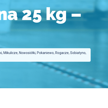
a 25 kg –
i, Mikulicze, Nowosiółki, Pokaniewo, Rogacze, Sobiatyno,