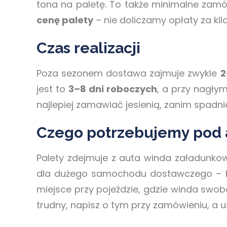
tona na paletę. To także minimalne zamó
cenę palety
– nie doliczamy opłaty za kil
Czas realizacji
Poza sezonem dostawa zajmuje zwykle
2
jest to
3–8 dni roboczych
, a przy nagły
najlepiej zamawiać jesienią, zanim spadni
Czego potrzebujemy pod
Palety zdejmuje z auta winda załadunko
dla dużego samochodu dostawczego – be
miejsce przy pojeździe, gdzie winda swob
trudny, napisz o tym przy zamówieniu, a 