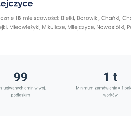
lejczyce
ącznie
18
miejscowości: Biełki, Borowiki, Chańki, 
ki, Miedwieżyki, Mikulicze, Milejczyce, Nowosiółki,
99
1 t
sługiwanych gmin w woj.
Minimum zamówienia = 1 pale
podlaskim
worków