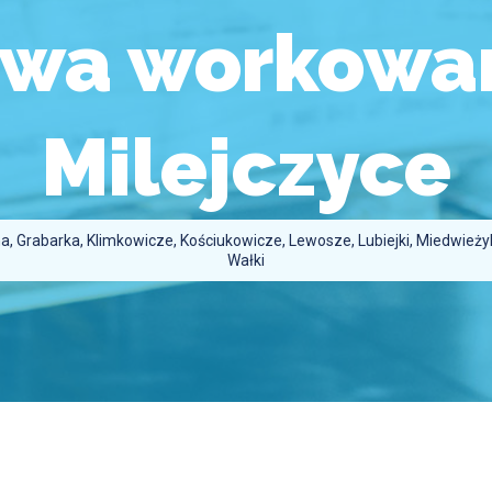
owa workowan
Milejczyce
, Grabarka, Klimkowicze, Kościukowicze, Lewosze, Lubiejki, Miedwieżyk
Wałki