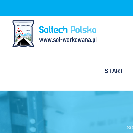
START
S