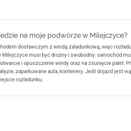
dzie na moje podwórze w Milejczyce?
ochodem dostawczym z windą załadunkową, więc rozład
 w Milejczyce musi być drożny i swobodny: samochód mu
a otwarcie i opuszczenie windy oraz na zsunięcie palet.
ałęzie, zaparkowane auta, kontenery. Jeśli dojazd jest w
iejsce rozładunku.