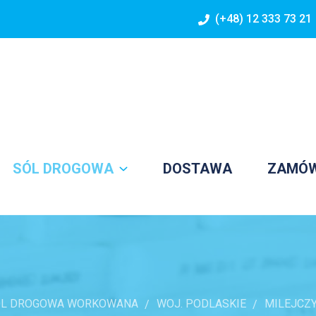
(+48) 12 333 73 21
SÓL DROGOWA
DOSTAWA
ZAMÓ
ÓL DROGOWA WORKOWANA
WOJ. PODLASKIE
MILEJCZ