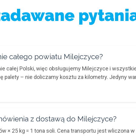
zadawane pytania
nie całego powiatu Milejczyce?
e całej Polski, więc obsługujemy Milejczyce i wszystk
nę palety – nie doliczamy kosztu za kilometry. Jedyny w
amówienia z dostawą do Milejczyce?
 × 25 kg = 1 tona soli. Cena transportu jest wliczona w 