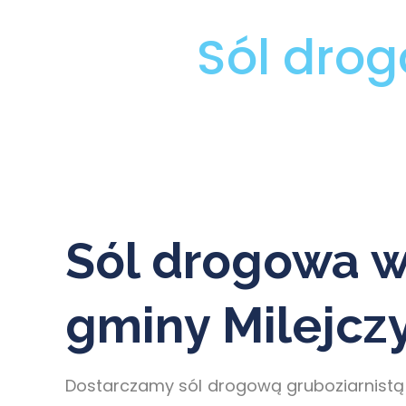
Sól dro
Sól drogowa w
gminy Milejcz
Dostarczamy sól drogową gruboziarnistą 