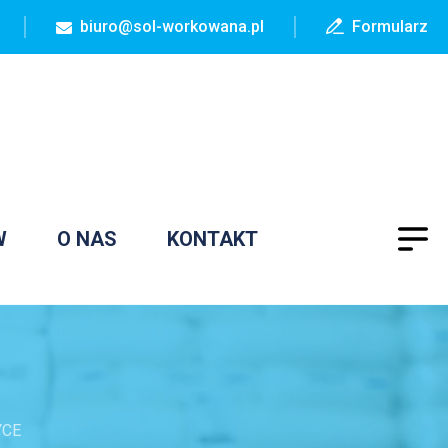
biuro@sol-workowana.pl
Formularz
W
O NAS
KONTAKT
YCE