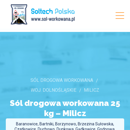
SÓL DROGOWA WORKOWANA
WOJ. DOLNOŚLĄSKIE
MILICZ
Sól drogowa workowana 25
kg –
Milicz
Baranowice, Bartniki, Borzynowo, Brzezina Sułowska,
Czatkowice, Duchowo, Dunkowa, Gądkowice, Godnowa,