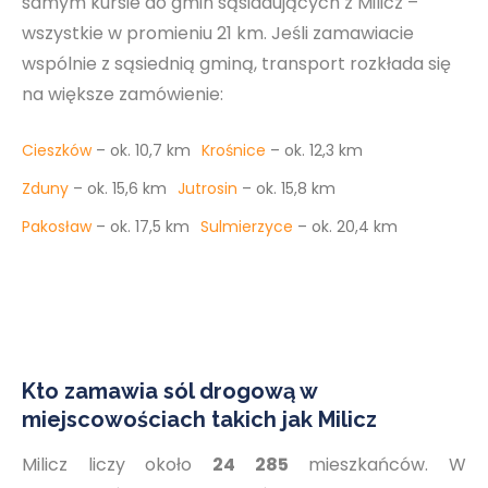
samym kursie do gmin sąsiadujących z Milicz –
wszystkie w promieniu 21 km. Jeśli zamawiacie
wspólnie z sąsiednią gminą, transport rozkłada się
na większe zamówienie:
Cieszków
– ok. 10,7 km
Krośnice
– ok. 12,3 km
Zduny
– ok. 15,6 km
Jutrosin
– ok. 15,8 km
Pakosław
– ok. 17,5 km
Sulmierzyce
– ok. 20,4 km
Kto zamawia sól drogową w
miejscowościach takich jak Milicz
Milicz liczy około
24 285
mieszkańców. W