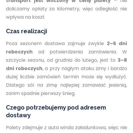
transport jest wliczony w cenę palety
– nie
doliczamy opłaty za kilometry, więc odległość nie
wpływa na koszt.
Czas realizacji
Poza sezonem dostawa zajmuje zwykle
2–5 dni
roboczych
od potwierdzenia zamówienia. W
szczycie sezonu, od grudnia do lutego, jest to
3–8
dni roboczych
, a przy nagłym ataku zimy i bardzo
dużej liczbie zamówień termin może się wydłużyć.
Dlatego sól na zimę najlepiej zamawiać jesienią,
zanim spadnie pierwszy śnieg.
Czego potrzebujemy pod adresem
dostawy
Palety zdejmuje z auta winda załadunkowa, więc nie