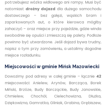
potrzebujesz wózka widłowego ani rampy. Musi być
natomiast
drożny dojazd
dla dużego samochodu
dostawczego – bez gałęzi, wąskich bram i
zaparkowanych aut, o które kierowca mógłby
zahaczyć – oraz miejsce przy pojeździe, gdzie winda
swobodnie się opuści i zmieszczą się palety. Podłoże
powinno być utwardzone. Jeśli dojazd bywa trudny,
napisz o tym przy zamówieniu, a ustalimy dogodne
miejsce rozładunku.
Miejscowości w gminie Mińsk Mazowiecki
Dowozimy pod adresy w całej gminie – łącznie
42
miejscowości: Anielew, Arynów, Barcząca, Borek
Miński, Brzóze, Budy Barcząckie, Budy Janowskie,
Chmielew, Chochół, Cielechowizna, Dłużka,
Dziękowizna, Gamratka, Gliniak, Grabina, Grębiszew,