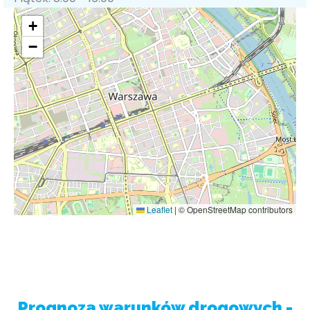
+
−
Leaflet
|
© OpenStreetMap contributors
Prognoza warunków drogowych -