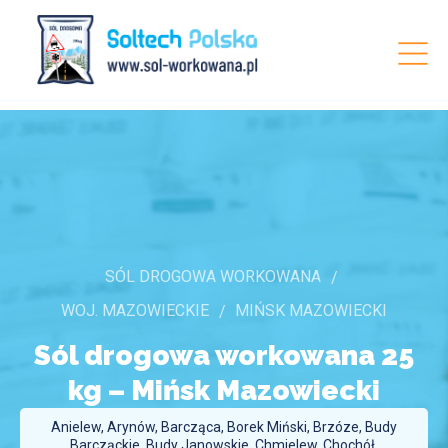
SÓL DROGOWA WORKOWANA
WOJ. MAZOWIECKIE
MIŃSK MAZOWIECKI
Sól drogowa workowana 25
kg –
Mińsk Mazowiecki
Anielew, Arynów, Barcząca, Borek Miński, Brzóze, Budy
Barcząckie, Budy Janowskie, Chmielew, Chochół,