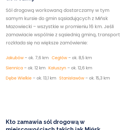
Sól drogową workowaną dostarczamy w tym
samym kursie do gmin sąsiadujących z Mińsk
Mazowiecki – wszystkie w promieniu 16 km. Jeśli
zamawiacie wspólnie z sąsiednią gminą, transport
rozkłada się na większe zamówienie:
Jakubów
– ok. 7,6 km
Cegłów
– ok. 8,5 km
Siennica
– ok. 12 km
Kałuszyn
– ok. 12,6 km
Dębe Wielkie
– ok. 13,1 km
Stanisławów
– ok. 15,3 km
Kto zamawia sól drogową w
miejscowościach takich jak Mińsk