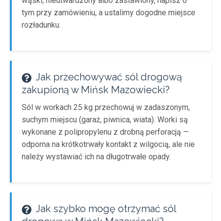
wąski, nieutwardzony albo zastawiony, napisz o
tym przy zamówieniu, a ustalimy dogodne miejsce
rozładunku.
Jak przechowywać sól drogową
zakupioną w Mińsk Mazowiecki?
Sól w workach 25 kg przechowuj w zadaszonym,
suchym miejscu (garaż, piwnica, wiata). Worki są
wykonane z polipropylenu z drobną perforacją —
odporna na krótkotrwały kontakt z wilgocią, ale nie
należy wystawiać ich na długotrwałe opady.
Jak szybko mogę otrzymać sól