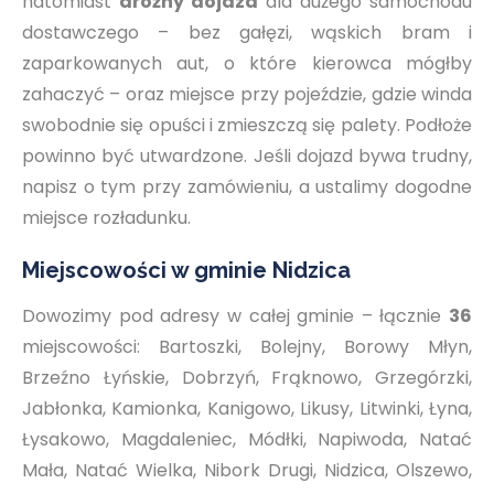
natomiast
drożny dojazd
dla dużego samochodu
dostawczego – bez gałęzi, wąskich bram i
zaparkowanych aut, o które kierowca mógłby
zahaczyć – oraz miejsce przy pojeździe, gdzie winda
swobodnie się opuści i zmieszczą się palety. Podłoże
powinno być utwardzone. Jeśli dojazd bywa trudny,
napisz o tym przy zamówieniu, a ustalimy dogodne
miejsce rozładunku.
Miejscowości w gminie Nidzica
Dowozimy pod adresy w całej gminie – łącznie
36
miejscowości: Bartoszki, Bolejny, Borowy Młyn,
Brzeźno Łyńskie, Dobrzyń, Frąknowo, Grzegórzki,
Jabłonka, Kamionka, Kanigowo, Likusy, Litwinki, Łyna,
Łysakowo, Magdaleniec, Módłki, Napiwoda, Natać
Mała, Natać Wielka, Nibork Drugi, Nidzica, Olszewo,