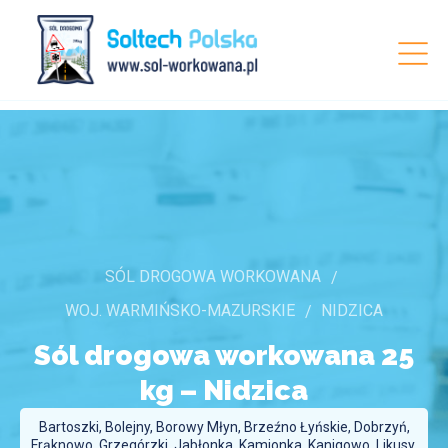
SÓL DROGOWA WORKOWANA
WOJ. WARMIŃSKO-MAZURSKIE
NIDZICA
Sól drogowa workowana 25
kg –
Nidzica
Bartoszki, Bolejny, Borowy Młyn, Brzeźno Łyńskie, Dobrzyń,
Frąknowo, Grzegórzki, Jabłonka, Kamionka, Kanigowo, Likusy,