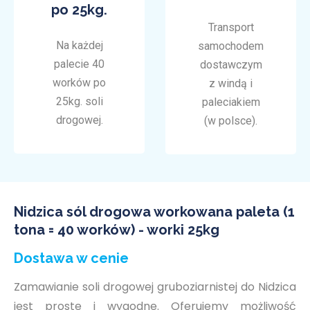
po 25kg.
Transport
Na każdej
samochodem
palecie 40
dostawczym
worków po
z windą i
25kg. soli
paleciakiem
drogowej.
(w polsce).
Nidzica sól drogowa workowana paleta (1
tona = 40 worków) - worki 25kg
Dostawa w cenie
Zamawianie soli drogowej gruboziarnistej do Nidzica
jest proste i wygodne. Oferujemy możliwość