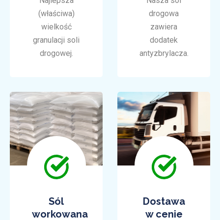
Najlepsza
Nasza sól
(właściwa)
drogowa
wielkość
zawiera
granulacji soli
dodatek
drogowej.
antyzbrylacza.
Sól
Dostawa
workowana
w cenie