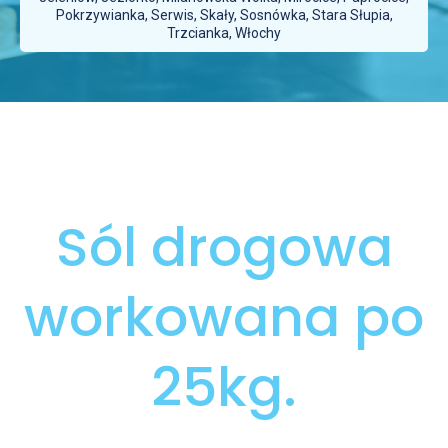
Pokrzywianka, Serwis, Skały, Sosnówka, Stara Słupia,
Trzcianka, Włochy
Sól drogowa
workowana po
25kg.