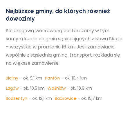
Najbliższe gminy, do których również
dowozimy
Sól drogową workowaną dostarczamy w tym
samym kursie do gmin sąsiadujących z Nowa Słupia
– wszystkie w promieniu 16 km. Jeśli zamawiacie
wspólnie z sąsiednią gminą, transport rozkłada się
na większe zamówienie:
Bieliny
– ok. 9,1 km
Pawłów
– ok. 10,4 km
Łagów
– ok. 10,5 km
Waśniów
– ok. 10,9 km
Bodzentyn
– ok. 12,1 km
Baćkowice
– ok. 15,7 km