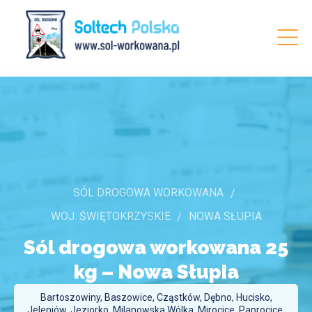
SÓL DROGOWA WORKOWANA
WOJ. ŚWIĘTOKRZYSKIE
NOWA SŁUPIA
Sól drogowa workowana 25
kg –
Nowa Słupia
Bartoszowiny, Baszowice, Cząstków, Dębno, Hucisko,
Jeleniów, Jeziorko, Milanowska Wólka, Mirocice, Paprocice,