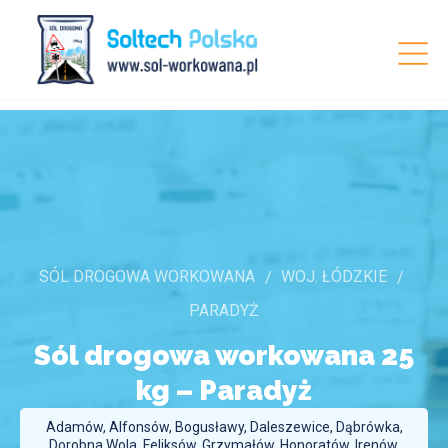
SÓL DROGOWA WORKOWANA
WOJ. ŁÓDZKIE
PARADYŻ
Sól drogowa workowana 25
kg –
Paradyż
Adamów, Alfonsów, Bogusławy, Daleszewice, Dąbrówka,
Dorobna Wola, Feliksów, Grzymałów, Honoratów, Irenów,