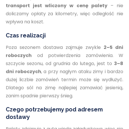
transport jest wliczony w cenę palety
– nie
doliczamy opłaty za kilometry, więc odległość nie
wpływa na koszt.
Czas realizacji
Poza sezonem dostawa zajmuje zwykle
2–5 dni
roboczych
od potwierdzenia zamówienia. W
szczycie sezonu, od grudnia do lutego, jest to
3–8
dni roboczych
, a przy nagłym ataku zimy i bardzo
dużej liczbie zamówień termin może się wydłużyć.
Dlatego sól na zimę najlepiej zamawiać jesienią,
zanim spadnie pierwszy śnieg.
Czego potrzebujemy pod adresem
dostawy
Palety zdejmuje z auta winda załadunkowa, więc nie