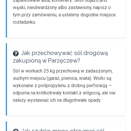
zaparkowane auta, kontenery. Jeśli dojazd jest
wąski, nieutwardzony albo zastawiony, napisz o
tym przy zamówieniu, a ustalimy dogodne miejsce
rozładunku.
Jak przechowywać sól drogową
zakupioną w Parzęczew?
Sól w workach 25 kg przechowuj w zadaszonym,
suchym miejscu (garaż, piwnica, wiata). Worki są
wykonane z polipropylenu z drobną perforacją —
odporna na krótkotrwały kontakt z wilgocią, ale nie
należy wystawiać ich na długotrwałe opady.