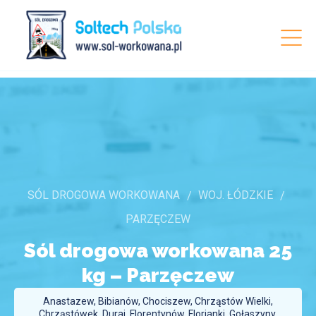
SÓL DROGOWA WORKOWANA
WOJ. ŁÓDZKIE
PARZĘCZEW
Sól drogowa workowana 25
kg –
Parzęczew
Anastazew, Bibianów, Chociszew, Chrząstów Wielki,
Chrząstówek, Duraj, Florentynów, Florianki, Gołaszyny,