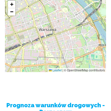
+
−
Leaflet
|
© OpenStreetMap contributors
Prognoza warunków drogowych -