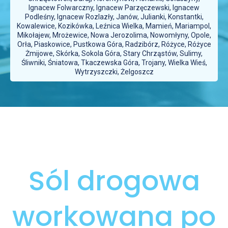
Ignacew Folwarczny, Ignacew Parzęczewski, Ignacew
Podleśny, Ignacew Rozlazły, Janów, Julianki, Konstantki,
Kowalewice, Kozikówka, Leźnica Wielka, Mamień, Mariampol,
Mikołajew, Mrożewice, Nowa Jerozolima, Nowomłyny, Opole,
Orła, Piaskowice, Pustkowa Góra, Radzibórz, Różyce, Różyce
Żmijowe, Skórka, Sokola Góra, Stary Chrząstów, Sulimy,
Śliwniki, Śniatowa, Tkaczewska Góra, Trojany, Wielka Wieś,
Wytrzyszczki, Żelgoszcz
Sól drogowa
workowana po