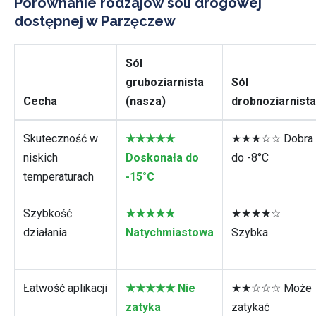
Porównanie rodzajów soli drogowej
dostępnej w Parzęczew
Sól
gruboziarnista
Sól
Cecha
(nasza)
drobnoziarnista
Skuteczność w
★★★★★
★★★☆☆ Dobra
niskich
Doskonała do
do -8°C
temperaturach
-15°C
Szybkość
★★★★★
★★★★☆
działania
Natychmiastowa
Szybka
Łatwość aplikacji
★★★★★ Nie
★★☆☆☆ Może
zatyka
zatykać