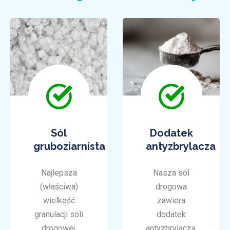
Sól
Dodatek
gruboziarnista
antyzbrylacza
Najlepsza
Nasza sól
(właściwa)
drogowa
wielkość
zawiera
granulacji soli
dodatek
drogowej.
antyzbrylacza.