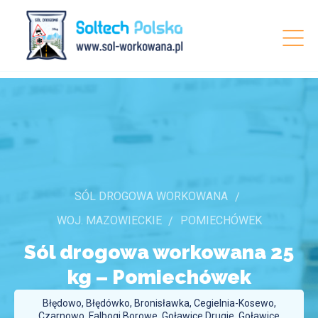
SÓL DROGOWA WORKOWANA
WOJ. MAZOWIECKIE
POMIECHÓWEK
Sól drogowa workowana 25
kg –
Pomiechówek
Błędowo, Błędówko, Bronisławka, Cegielnia-Kosewo,
Czarnowo, Falbogi Borowe, Goławice Drugie, Goławice