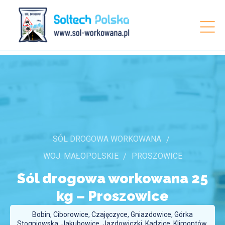
SÓL DROGOWA WORKOWANA
WOJ. MAŁOPOLSKIE
PROSZOWICE
Sól drogowa workowana 25
kg –
Proszowice
Bobin, Ciborowice, Czajęczyce, Gniazdowice, Górka
Stogniowska, Jakubowice, Jazdowiczki, Kadzice, Klimontów,