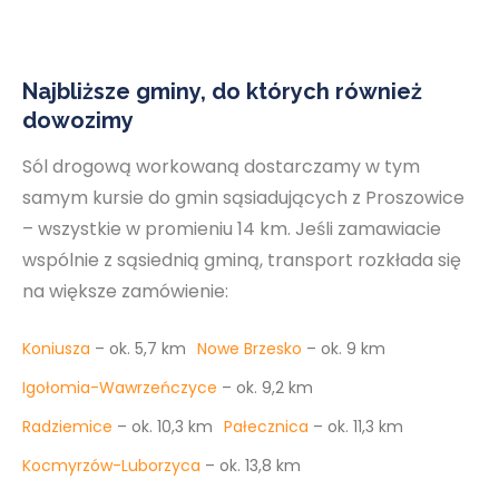
Najbliższe gminy, do których również
dowozimy
Sól drogową workowaną dostarczamy w tym
samym kursie do gmin sąsiadujących z Proszowice
– wszystkie w promieniu 14 km. Jeśli zamawiacie
wspólnie z sąsiednią gminą, transport rozkłada się
na większe zamówienie:
Koniusza
– ok. 5,7 km
Nowe Brzesko
– ok. 9 km
Igołomia-Wawrzeńczyce
– ok. 9,2 km
Radziemice
– ok. 10,3 km
Pałecznica
– ok. 11,3 km
Kocmyrzów-Luborzyca
– ok. 13,8 km