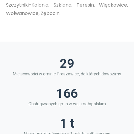
Szczytniki-Kolonia, Szklana, Teresin, Więckowice,
Wolwanowice, Żębocin.
29
Miejscowości w gminie Proszowice, do których dowozimy
166
Obsługiwanych gmin w woj. małopolskim
1 t
Minimum zamówienia = 1 paleta = 40 worków