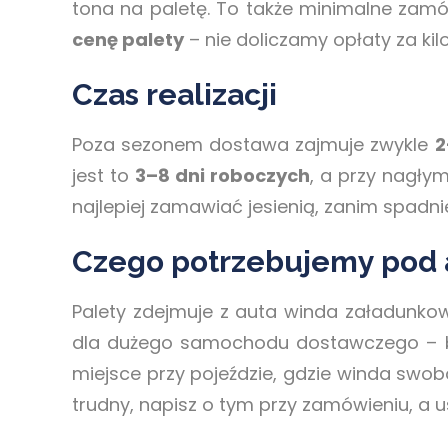
tona na paletę. To także minimalne zamó
cenę palety
– nie doliczamy opłaty za kil
Czas realizacji
Poza sezonem dostawa zajmuje zwykle
2
jest to
3–8 dni roboczych
, a przy nagły
najlepiej zamawiać jesienią, zanim spadni
Czego potrzebujemy pod
Palety zdejmuje z auta winda załadunko
dla dużego samochodu dostawczego – be
miejsce przy pojeździe, gdzie winda swob
trudny, napisz o tym przy zamówieniu, a 