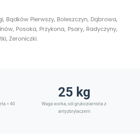
i, Bądków Pierwszy, Boleszczyn, Dąbrowa,
linów, Posoka, Przykona, Psary, Radyczyny,
i, Żeroniczki.
25 kg
ta = 40
Waga worka, sól gruboziarnista z
antyzbrylaczem