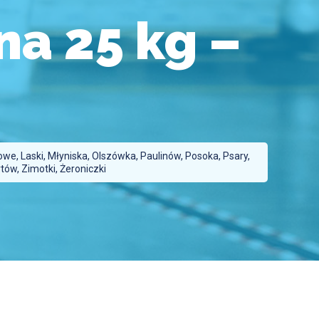
a 25 kg –
e, Laski, Młyniska, Olszówka, Paulinów, Posoka, Psary,
ów, Zimotki, Żeroniczki