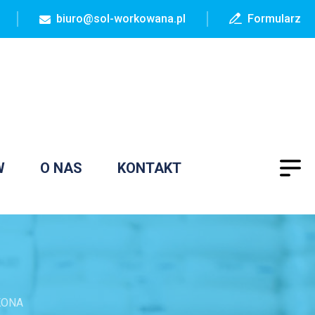
biuro@sol-workowana.pl
Formularz
W
O NAS
KONTAKT
KONA