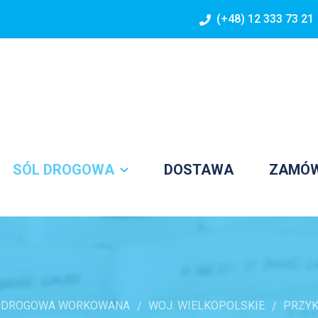
(+48) 12 333 73 21
SÓL DROGOWA
DOSTAWA
ZAMÓ
 DROGOWA WORKOWANA
WOJ. WIELKOPOLSKIE
PRZY