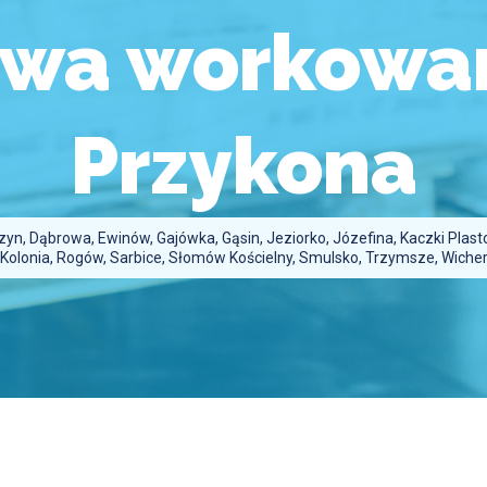
owa workowan
Przykona
n, Dąbrowa, Ewinów, Gajówka, Gąsin, Jeziorko, Józefina, Kaczki Plastow
olonia, Rogów, Sarbice, Słomów Kościelny, Smulsko, Trzymsze, Wichert