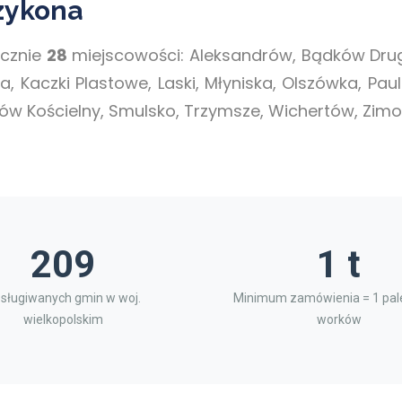
zykona
ącznie
28
miejscowości: Aleksandrów, Bądków Drug
a, Kaczki Plastowe, Laski, Młyniska, Olszówka, Pau
 Kościelny, Smulsko, Trzymsze, Wichertów, Zimotk
209
1 t
sługiwanych gmin w woj.
Minimum zamówienia = 1 pale
wielkopolskim
worków