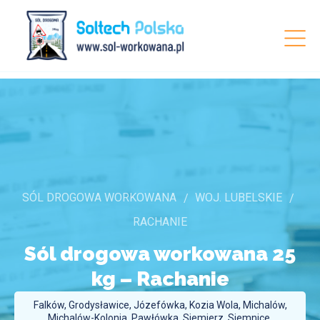
SÓL DROGOWA WORKOWANA
WOJ. LUBELSKIE
RACHANIE
Sól drogowa workowana 25
kg –
Rachanie
Falków, Grodysławice, Józefówka, Kozia Wola, Michalów,
Michalów-Kolonia, Pawłówka, Siemierz, Siemnice,