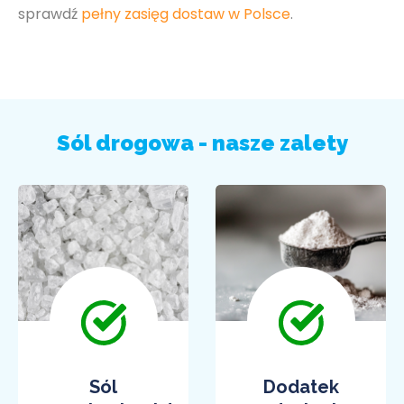
sprawdź
pełny zasięg dostaw w Polsce
.
Sól drogowa - nasze zalety
Sól
Dodatek