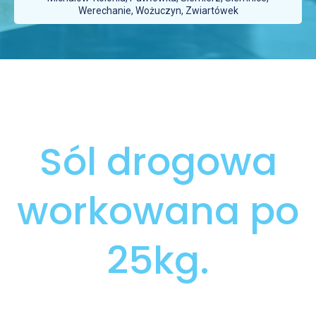
Werechanie, Wożuczyn, Zwiartówek
Sól drogowa
workowana po
25kg.