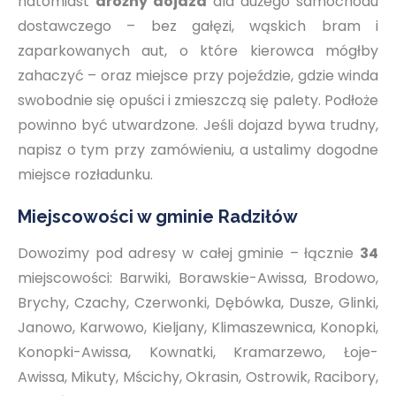
natomiast
drożny dojazd
dla dużego samochodu
dostawczego – bez gałęzi, wąskich bram i
zaparkowanych aut, o które kierowca mógłby
zahaczyć – oraz miejsce przy pojeździe, gdzie winda
swobodnie się opuści i zmieszczą się palety. Podłoże
powinno być utwardzone. Jeśli dojazd bywa trudny,
napisz o tym przy zamówieniu, a ustalimy dogodne
miejsce rozładunku.
Miejscowości w gminie Radziłów
Dowozimy pod adresy w całej gminie – łącznie
34
miejscowości: Barwiki, Borawskie-Awissa, Brodowo,
Brychy, Czachy, Czerwonki, Dębówka, Dusze, Glinki,
Janowo, Karwowo, Kieljany, Klimaszewnica, Konopki,
Konopki-Awissa, Kownatki, Kramarzewo, Łoje-
Awissa, Mikuty, Mścichy, Okrasin, Ostrowik, Racibory,