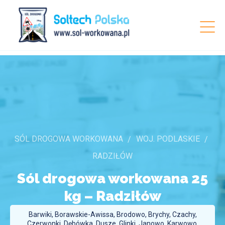
SÓL DROGOWA WORKOWANA
WOJ. PODLASKIE
RADZIŁÓW
Sól drogowa workowana 25
kg –
Radziłów
Barwiki, Borawskie-Awissa, Brodowo, Brychy, Czachy,
Czerwonki, Dębówka, Dusze, Glinki, Janowo, Karwowo,