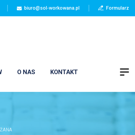
biuro@sol-workowana.pl
Formularz
W
O NAS
KONTAKT
ÓŻANA