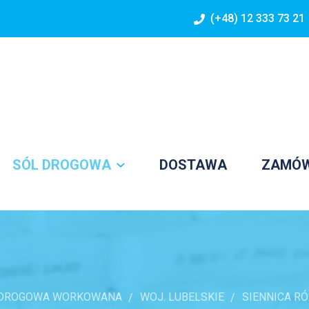
(+48) 12 333 73 21
SÓL DROGOWA
DOSTAWA
ZAMÓ
 DROGOWA WORKOWANA
WOJ. LUBELSKIE
SIENNICA R