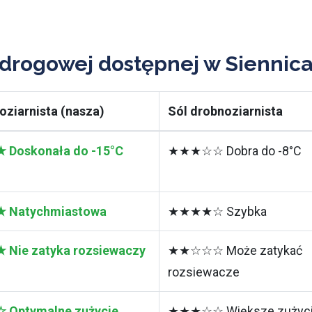
 drogowej dostępnej w Siennic
oziarnista (nasza)
Sól drobnoziarnista
Doskonała do -15°C
★★★☆☆ Dobra do -8°C
Natychmiastowa
★★★★☆ Szybka
ie zatyka rozsiewaczy
★★☆☆☆ Może zatykać
rozsiewacze
Optymalne zużycie
★★★☆☆ Większe zużyc