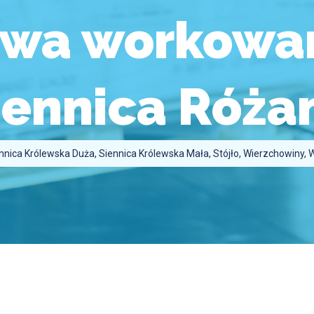
owa workowan
iennica Róża
ennica Królewska Duża, Siennica Królewska Mała, Stójło, Wierzchowiny,