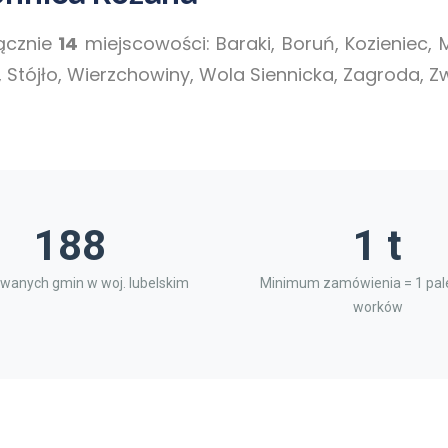
ącznie
14
miejscowości: Baraki, Boruń, Kozieniec, 
 Stójło, Wierzchowiny, Wola Siennicka, Zagroda, Zw
188
1 t
wanych gmin w woj. lubelskim
Minimum zamówienia = 1 pale
worków