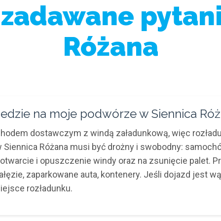
 zadawane pytani
Różana
edzie na moje podwórze w Siennica Ró
ochodem dostawczym z windą załadunkową, więc rozład
 w Siennica Różana musi być drożny i swobodny: samoch
a otwarcie i opuszczenie windy oraz na zsunięcie palet.
ałęzie, zaparkowane auta, kontenery. Jeśli dojazd jest w
iejsce rozładunku.