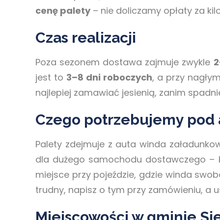
cenę palety
– nie doliczamy opłaty za kil
Czas realizacji
Poza sezonem dostawa zajmuje zwykle
2
jest to
3–8 dni roboczych
, a przy nagły
najlepiej zamawiać jesienią, zanim spadni
Czego potrzebujemy pod
Palety zdejmuje z auta winda załadunko
dla dużego samochodu dostawczego – be
miejsce przy pojeździe, gdzie winda swob
trudny, napisz o tym przy zamówieniu, a 
Miejscowości w gminie Si