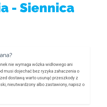
a - Siennica
żana?
unek nie wymaga wózka widłowego ani
ód musi dojechać bez ryzyka zahaczenia o
 Przed dostawą warto usunąć przeszkody z
ąski, nieutwardzony albo zastawiony, napisz o