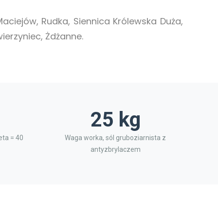
Maciejów, Rudka, Siennica Królewska Duża,
ierzyniec, Żdżanne.
25 kg
ta = 40
Waga worka, sól gruboziarnista z
antyzbrylaczem