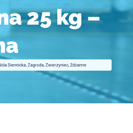
a 25 kg –
na
 Wola Siennicka, Zagroda, Zwierzyniec, Żdżanne