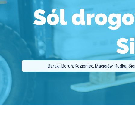
Sól drog
S
Baraki, Boruń, Kozieniec, Maciejów, Rudka, Si