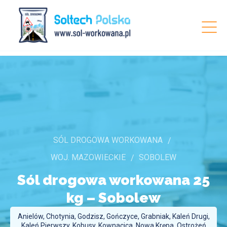
SÓL DROGOWA WORKOWANA
WOJ. MAZOWIECKIE
SOBOLEW
Sól drogowa workowana 25
kg –
Sobolew
Anielów, Chotynia, Godzisz, Gończyce, Grabniak, Kaleń Drugi,
Kaleń Pierwszy, Kobusy, Kownacica, Nowa Krępa, Ostrożeń