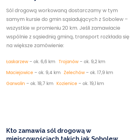
Sól drogową workowaną dostarczamy w tym
samym kursie do gmin sąsiadujących z Sobolew –
wszystkie w promieniu 20 km. Jeśli zamawiacie
wspólnie z sąsiednią gminą, transport rozkłada się
na większe zamówienie:
Łaskarzew
– ok. 6,6 km
Trojanów
– ok. 9,2 km
Maciejowice
– ok. 9,4 km
Żelechów
– ok. 17,9 km
Garwolin
– ok. 18,7 km
Kozienice
– ok. 19,1 km
Kto zamawia sól drogową w
miejscowościach takich jak Sobolew