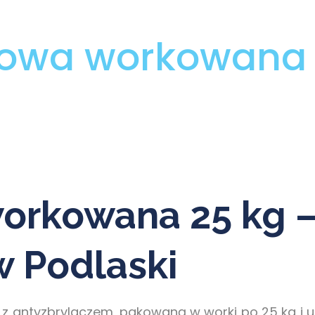
gowa workowana 
orkowana 25 kg 
 Podlaski
z antyzbrylaczem, pakowaną w worki po 25 kg i uk