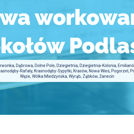
owa workowan
kołów Podla
wonka, Dąbrowa, Dolne Pole, Dziegietnia, Dziegietnia-Kolonia, Emilian
 Krasnodęby-Rafały, Krasnodęby-Sypytki, Krasów, Nowa Wieś, Pogorzel, 
Węże, Wólka Miedzyńska, Wyrąb, Ząbków, Żanecin