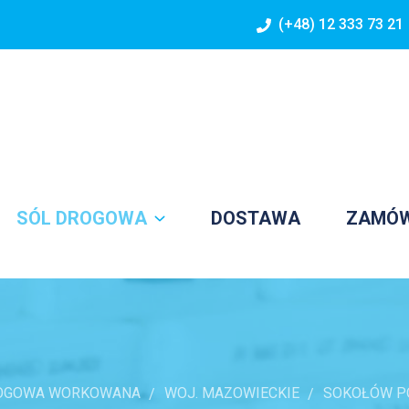
(+48) 12 333 73 21
SÓL DROGOWA
DOSTAWA
ZAMÓ
OGOWA WORKOWANA
WOJ. MAZOWIECKIE
SOKOŁÓW P