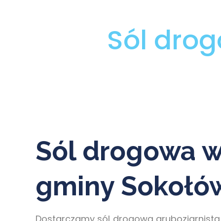
Sól dro
Sól drogowa w
gminy Sokołów
Dostarczamy sól drogową gruboziarnistą 