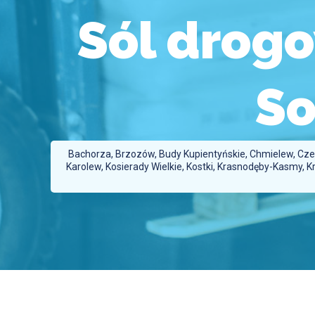
Sól drog
So
Bachorza, Brzozów, Budy Kupientyńskie, Chmielew, Czer
Karolew, Kosierady Wielkie, Kostki, Krasnodęby-Kasmy,