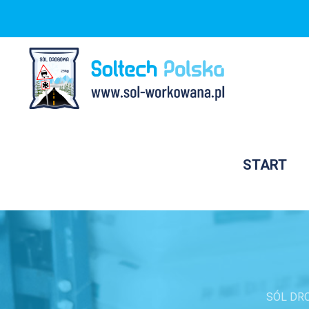
START
SÓL DR