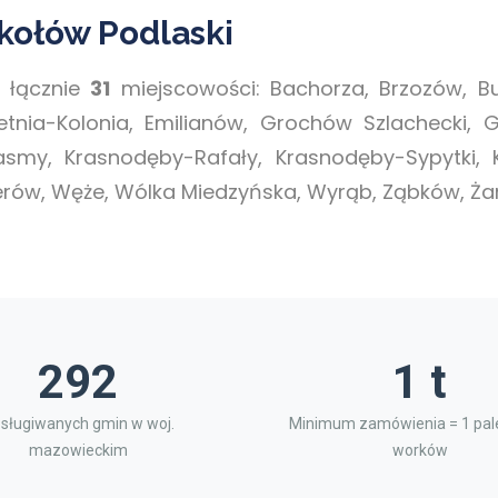
kołów Podlaski
 łącznie
31
miejscowości: Bachorza, Brzozów, Bu
ietnia-Kolonia, Emilianów, Grochów Szlachecki,
Kasmy, Krasnodęby-Rafały, Krasnodęby-Sypytki, 
rów, Węże, Wólka Miedzyńska, Wyrąb, Ząbków, Ża
292
1 t
sługiwanych gmin w woj.
Minimum zamówienia = 1 pale
mazowieckim
worków