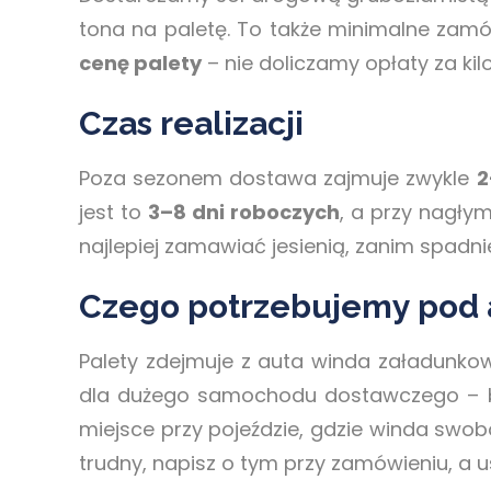
tona na paletę. To także minimalne zamó
cenę palety
– nie doliczamy opłaty za kil
Czas realizacji
Poza sezonem dostawa zajmuje zwykle
2
jest to
3–8 dni roboczych
, a przy nagły
najlepiej zamawiać jesienią, zanim spadni
Czego potrzebujemy pod
Palety zdejmuje z auta winda załadunko
dla dużego samochodu dostawczego – be
miejsce przy pojeździe, gdzie winda swob
trudny, napisz o tym przy zamówieniu, a 