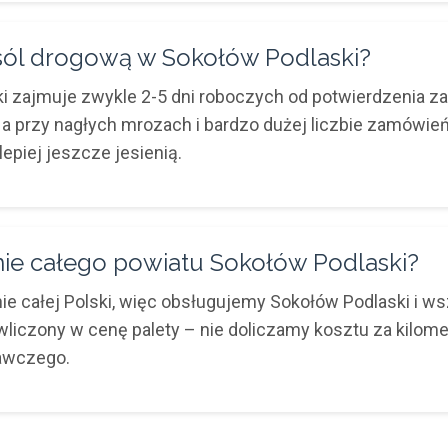
ól drogową w Sokołów Podlaski?
 zajmuje zwykle 2-5 dni roboczych od potwierdzenia z
, a przy nagłych mrozach i bardzo dużej liczbie zamówie
piej jeszcze jesienią.
enie całego powiatu Sokołów Podlaski?
e całej Polski, więc obsługujemy Sokołów Podlaski i w
 wliczony w cenę palety – nie doliczamy kosztu za kilom
tawczego.