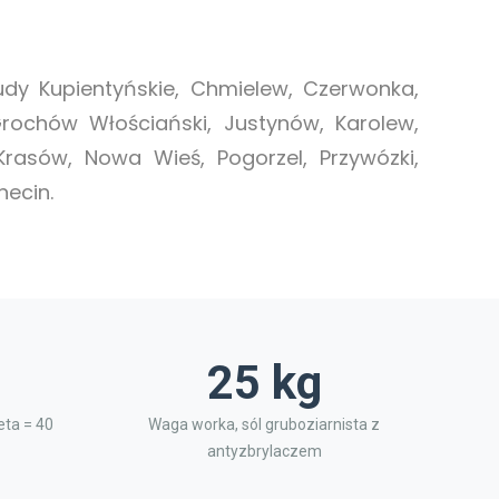
dy Kupientyńskie, Chmielew, Czerwonka,
 Grochów Włościański, Justynów, Karolew,
Krasów, Nowa Wieś, Pogorzel, Przywózki,
necin.
25 kg
ta = 40
Waga worka, sól gruboziarnista z
antyzbrylaczem