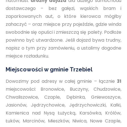
natomiast
drożny dojazd
dla dużego samochodu
dostawczego – bez gałęzi, wąskich bram i
zaparkowanych aut, o które kierowca mógłby
zahaczyć – oraz miejsce przy pojeździe, gdzie winda
swobodnie się opuści i zmieszczą się palety. Podłoże
powinno być utwardzone. Jeśli dojazd bywa trudny,
napisz o tym przy zamówieniu, a ustalimy dogodne
miejsce rozładunku.
Miejscowości w gminie Trzebiel
Dowozimy pod adresy w całej gminie – łącznie
31
miejscowości: Bronowice, Buczyny, Chudzowice,
Chwaliszowice, Czaple, Dębinka, Gniewoszyce,
Jasionów, Jędrzychowice, Jędrzychowiczki, Kałki,
Kamienica nad Nysą Łużycką, Karsówka, Królów,
Łuków, Marcinów, Mieszków, Niwica, Nowe Czaple,