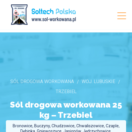
SÓL DROGOWA WORKOWANA
WOJ. LUBUSKIE
TRZEBIEL
Sól drogowa workowana 25
kg –
Trzebiel
Bronowice, Buczyny, Chudzowice, Chwaliszowice, Czaple,
Dębinka, Gniewoszyce, Jasionów, Jędrzychowice,