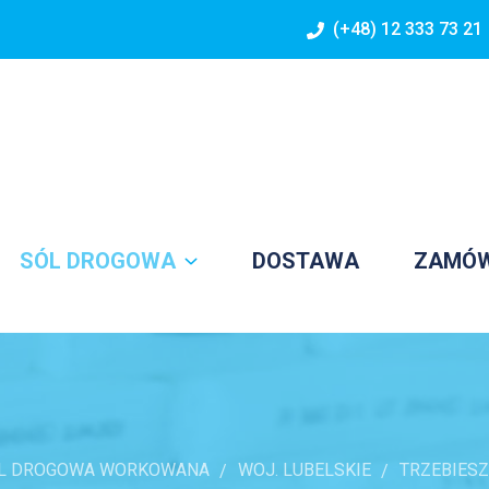
(+48) 12 333 73 21
SÓL DROGOWA
DOSTAWA
ZAMÓ
L DROGOWA WORKOWANA
WOJ. LUBELSKIE
TRZEBIES