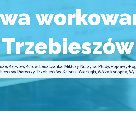
owa workowan
Trzebieszów
usze, Karwów, Kurów, Leszczanka, Mikłusy, Nurzyna, Płudy, Popławy-Ro
bieszów Pierwszy, Trzebieszów-Kolonia, Wierzejki, Wólka Konopna, Wy