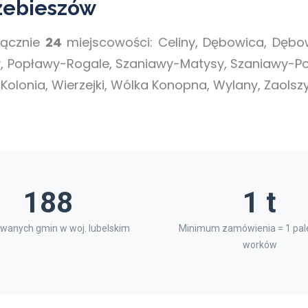
zebieszów
łącznie
24
miejscowości: Celiny, Dębowica, Dębow
dy, Popławy-Rogale, Szaniawy-Matysy, Szaniawy-Po
Kolonia, Wierzejki, Wólka Konopna, Wylany, Zaolsz
188
1 t
wanych gmin w woj. lubelskim
Minimum zamówienia = 1 pale
worków