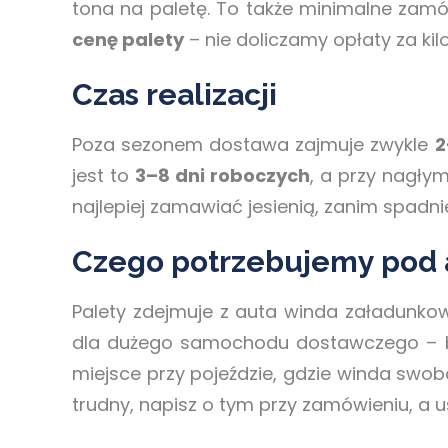
tona na paletę. To także minimalne zamó
cenę palety
– nie doliczamy opłaty za kil
Czas realizacji
Poza sezonem dostawa zajmuje zwykle
2
jest to
3–8 dni roboczych
, a przy nagły
najlepiej zamawiać jesienią, zanim spadni
Czego potrzebujemy pod
Palety zdejmuje z auta winda załadunko
dla dużego samochodu dostawczego – be
miejsce przy pojeździe, gdzie winda swob
trudny, napisz o tym przy zamówieniu, a 