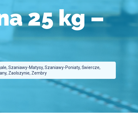
a 25 kg –
gale, Szaniawy-Matysy, Szaniawy-Poniaty, Świercze,
lany, Zaolszynie, Zembry