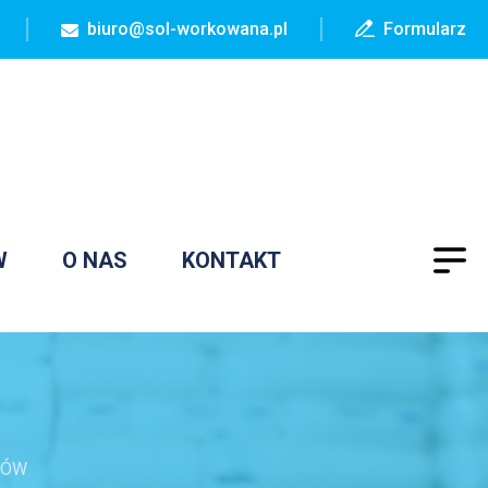
biuro@sol-workowana.pl
Formularz
W
O NAS
KONTAKT
ZÓW